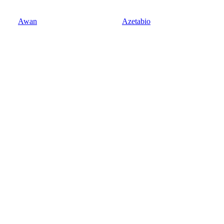
Awan
Azetabio