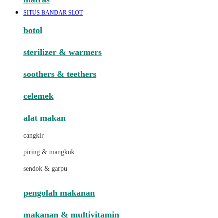
SITUS BANDAR SLOT
botol
sterilizer & warmers
soothers & teethers
celemek
alat makan
cangkir
piring & mangkuk
sendok & garpu
pengolah makanan
makanan & multivitamin