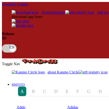
lewati ke Konten
download apps
gift reg
download app from:
Bahasa
ID
Toggle Nav
about Kanmo Circle
MMTOTO
A
B
C
D
E
F
G
H
Addo
Adidas