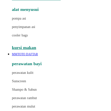
alat menyusui
pompa asi
penyimpanan asi
cooler bags
kursi makan
MMTOTO DAFTAR
perawatan bayi
perawatan kulit
Sunscreen
Shampo & Sabun
perawatan rambut
perawatan mulut