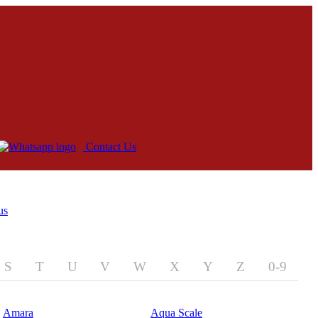
Contact Us
us
S
T
U
V
W
X
Y
Z
0-9
Amara
Aqua Scale