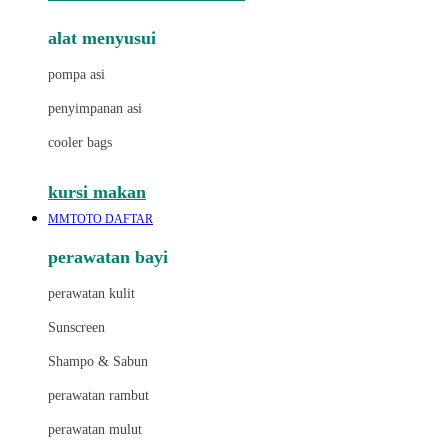
alat menyusui
pompa asi
penyimpanan asi
cooler bags
kursi makan
MMTOTO DAFTAR
perawatan bayi
perawatan kulit
Sunscreen
Shampo & Sabun
perawatan rambut
perawatan mulut