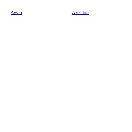
Awan
Azetabio