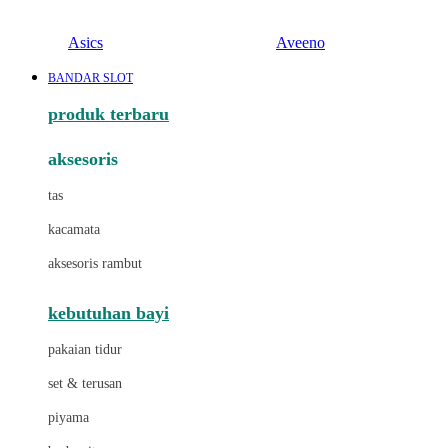
Asics
Aveeno
BANDAR SLOT
produk terbaru
aksesoris
tas
kacamata
aksesoris rambut
kebutuhan bayi
pakaian tidur
set & terusan
piyama