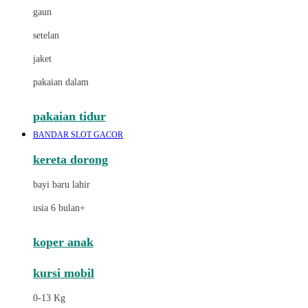
gaun
setelan
jaket
pakaian dalam
pakaian tidur
BANDAR SLOT GACOR
kereta dorong
bayi baru lahir
usia 6 bulan+
koper anak
kursi mobil
0-13 Kg