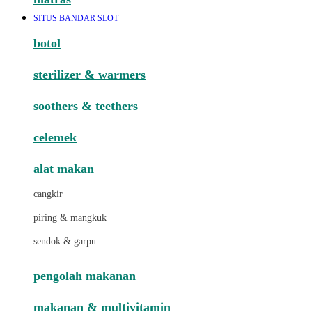
SITUS BANDAR SLOT
botol
sterilizer & warmers
soothers & teethers
celemek
alat makan
cangkir
piring & mangkuk
sendok & garpu
pengolah makanan
makanan & multivitamin