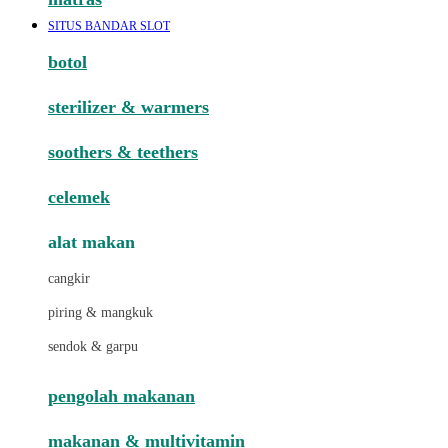
SITUS BANDAR SLOT
botol
sterilizer & warmers
soothers & teethers
celemek
alat makan
cangkir
piring & mangkuk
sendok & garpu
pengolah makanan
makanan & multivitamin