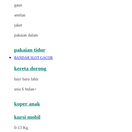
gaun
setelan
jaket
pakaian dalam
pakaian tidur
BANDAR SLOT GACOR
kereta dorong
bayi baru lahir
usia 6 bulan+
koper anak
kursi mobil
0-13 Kg