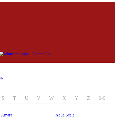
Contact Us
us
S
T
U
V
W
X
Y
Z
0-9
Amara
Aqua Scale