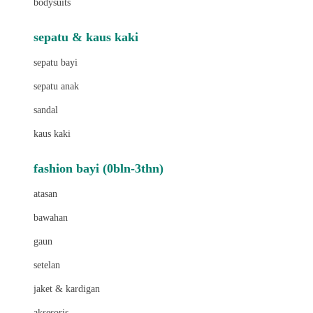
bodysuits
sepatu & kaus kaki
sepatu bayi
sepatu anak
sandal
kaus kaki
fashion bayi (0bln-3thn)
atasan
bawahan
gaun
setelan
jaket & kardigan
aksesoris