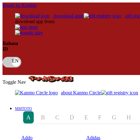
lewati ke Konten
download apps
gift reg
download app from:
Bahasa
ID
Toggle Nav
about Kanmo Circle
MMTOTO
A
B
C
D
E
F
G
H
Addo
Adidas