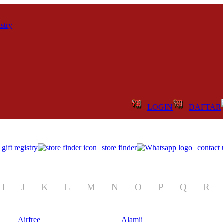
istry
LOGIN
DAFTAR
gift registry
store finder
contact 
I
J
K
L
M
N
O
P
Q
R
Airfree
Alamii