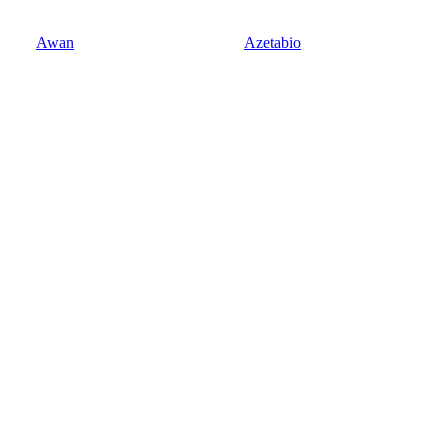
Awan
Azetabio