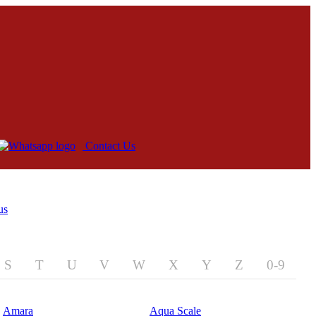
Contact Us
us
S
T
U
V
W
X
Y
Z
0-9
Amara
Aqua Scale