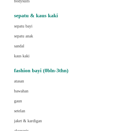
bodysuits
sepatu & kaus kaki
sepatu bayi
sepatu anak
sandal
kaus kaki
fashion bayi (0bln-3thn)
atasan
bawahan
gaun
setelan
jaket & kardigan
aksesoris