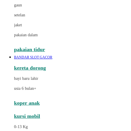
gaun
setelan
jaket
pakaian dalam
pakaian tidur
BANDAR SLOT GACOR
kereta dorong
bayi baru lahir
usia 6 bulan+
koper anak
kursi mobil
0-13 Kg