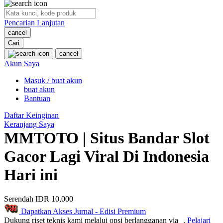
O
Pencarian Lanjutan
Oh Ma Grain
cancel
Okiedog
Cari
cancel
P
Akun Saya
Masuk / buat akun
Peachy
buat akun
Phil & Ted's
Bantuan
Philips Avent
Daftar Keinginan
Keranjang Saya
Pigeon
MMTOTO | Situs Bandar Slot
Playgro
Gacor Lagi Viral Di Indonesia
Poled Global
Hari ini
Ponycycle
Serendah
IDR 10,000
Puma
Dapatkan Akses
Jurnal
-
Edisi Premium
Pureats
Dukung riset teknis kami melalui opsi berlangganan via
.
Pelajari