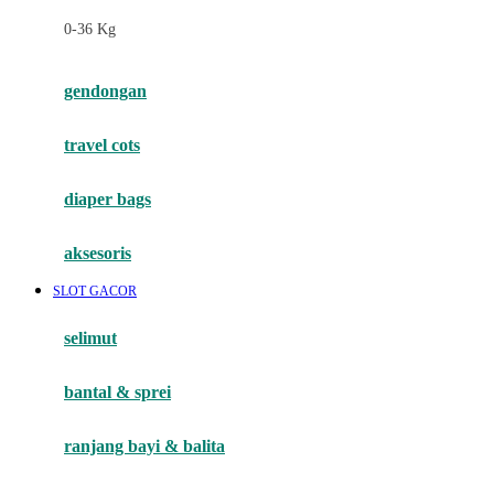
Felt So Sweet
0-36 Kg
Fisher Price
Flipper
gendongan
Friends Of Sally
travel cots
G
diaper bags
Gb
Geko
aksesoris
Graco
SLOT GACOR
Gund
selimut
H
bantal & sprei
Habbie
Haenim
ranjang bayi & balita
Happy Horse