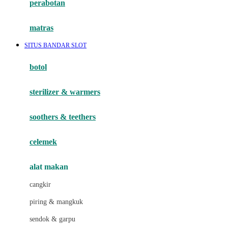
perabotan
Happy Tummy
Hauck
matras
Havaianas
SITUS BANDAR SLOT
Hegen
botol
Hot Wheels
sterilizer & warmers
Hybrid
soothers & teethers
I
Inlacta DHA
celemek
Interlac
alat makan
Ivenet
cangkir
J
piring & mangkuk
Jack N Jill
sendok & garpu