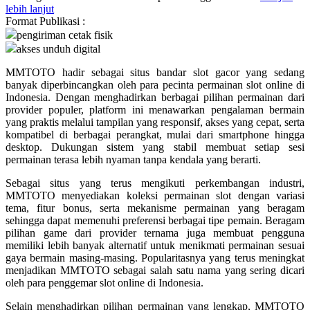
lebih lanjut
Q
Format Publikasi :
pengiriman cetak fisik
QV Baby
akses unduh digital
MMTOTO hadir sebagai situs bandar slot gacor yang sedang
R
banyak diperbincangkan oleh para pecinta permainan slot online di
Indonesia. Dengan menghadirkan berbagai pilihan permainan dari
Real Shades
provider populer, platform ini menawarkan pengalaman bermain
yang praktis melalui tampilan yang responsif, akses yang cepat, serta
Red Castle
kompatibel di berbagai perangkat, mulai dari smartphone hingga
desktop. Dukungan sistem yang stabil membuat setiap sesi
Ribbon Madness
permainan terasa lebih nyaman tanpa kendala yang berarti.
S
Sebagai situs yang terus mengikuti perkembangan industri,
MMTOTO menyediakan koleksi permainan slot dengan variasi
Sebamed
tema, fitur bonus, serta mekanisme permainan yang beragam
sehingga dapat memenuhi preferensi berbagai tipe pemain. Beragam
Silver Cross
pilihan game dari provider ternama juga membuat pengguna
memiliki lebih banyak alternatif untuk menikmati permainan sesuai
Simply Idea
gaya bermain masing-masing. Popularitasnya yang terus meningkat
menjadikan MMTOTO sebagai salah satu nama yang sering dicari
Skip Hop
oleh para penggemar slot online di Indonesia.
Spectra
Selain menghadirkan pilihan permainan yang lengkap, MMTOTO