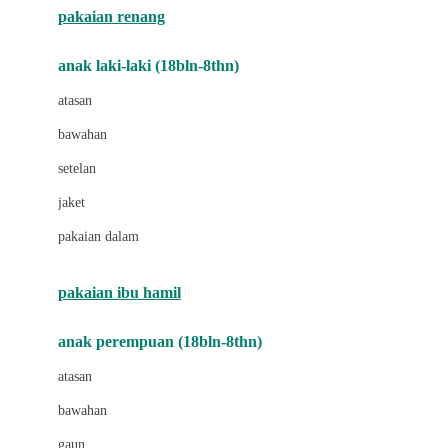
pakaian renang
Bumkins
anak laki-laki (18bln-8thn)
C
atasan
Cetaphil
bawahan
Chicco
setelan
Childlife
jaket
Clevamama
pakaian dalam
Cocolatte
Cottonseeds
pakaian ibu hamil
Cozy N Safe
anak perempuan (18bln-8thn)
Crane
atasan
Cybex
bawahan
D
gaun