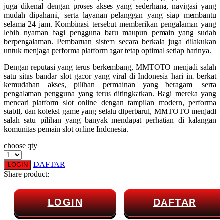
juga dikenal dengan proses akses yang sederhana, navigasi yang
Squishmallows
mudah dipahami, serta layanan pelanggan yang siap membantu
selama 24 jam. Kombinasi tersebut memberikan pengalaman yang
Starbooks
lebih nyaman bagi pengguna baru maupun pemain yang sudah
berpengalaman. Pembaruan sistem secara berkala juga dilakukan
Stick-O
untuk menjaga performa platform agar tetap optimal setiap harinya.
Stokke
Dengan reputasi yang terus berkembang, MMTOTO menjadi salah
Sudocrem
satu situs bandar slot gacor yang viral di Indonesia hari ini berkat
kemudahan akses, pilihan permainan yang beragam, serta
Sumimo
pengalaman pengguna yang terus ditingkatkan. Bagi mereka yang
mencari platform slot online dengan tampilan modern, performa
Sunnylife
stabil, dan koleksi game yang selalu diperbarui, MMTOTO menjadi
salah satu pilihan yang banyak mendapat perhatian di kalangan
Sun-Staches
komunitas pemain slot online Indonesia.
Swimava
choose qty
T
DAFTAR
LOGIN
Share product:
Tommee Tippee
Trunki
LOGIN
DAFTAR
Tutti Bambini