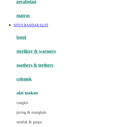
perabotan
Happy Tummy
Hauck
matras
Havaianas
SITUS BANDAR SLOT
Hegen
botol
Hot Wheels
sterilizer & warmers
Hybrid
soothers & teethers
I
Inlacta DHA
celemek
Interlac
alat makan
Ivenet
cangkir
J
piring & mangkuk
Jack N Jill
sendok & garpu