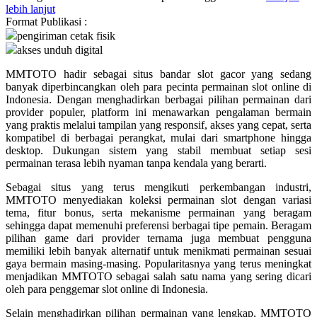
lebih lanjut
Q
Format Publikasi :
pengiriman cetak fisik
QV Baby
akses unduh digital
MMTOTO hadir sebagai situs bandar slot gacor yang sedang
R
banyak diperbincangkan oleh para pecinta permainan slot online di
Indonesia. Dengan menghadirkan berbagai pilihan permainan dari
Real Shades
provider populer, platform ini menawarkan pengalaman bermain
yang praktis melalui tampilan yang responsif, akses yang cepat, serta
Red Castle
kompatibel di berbagai perangkat, mulai dari smartphone hingga
desktop. Dukungan sistem yang stabil membuat setiap sesi
Ribbon Madness
permainan terasa lebih nyaman tanpa kendala yang berarti.
S
Sebagai situs yang terus mengikuti perkembangan industri,
MMTOTO menyediakan koleksi permainan slot dengan variasi
Sebamed
tema, fitur bonus, serta mekanisme permainan yang beragam
sehingga dapat memenuhi preferensi berbagai tipe pemain. Beragam
Silver Cross
pilihan game dari provider ternama juga membuat pengguna
memiliki lebih banyak alternatif untuk menikmati permainan sesuai
Simply Idea
gaya bermain masing-masing. Popularitasnya yang terus meningkat
menjadikan MMTOTO sebagai salah satu nama yang sering dicari
Skip Hop
oleh para penggemar slot online di Indonesia.
Spectra
Selain menghadirkan pilihan permainan yang lengkap, MMTOTO