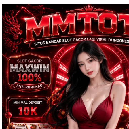
Twistshake
TY Toys
U
V
Veja
Vitaflow
Vtech
W
Waterland
Wellness
X