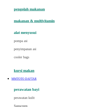
Joie
pengolah makanan
Joolz
Jujube
makanan & multivitamin
K
alat menyusui
Kiddycuts
pompa asi
Kumon
penyimpanan asi
L
cooler bags
Leapfrog
kursi makan
Leclerc
MMTOTO DAFTAR
Lee Vierra
Lillebaby
perawatan bayi
Little Bird Told Me
perawatan kulit
Little Miss Janis
Sunscreen