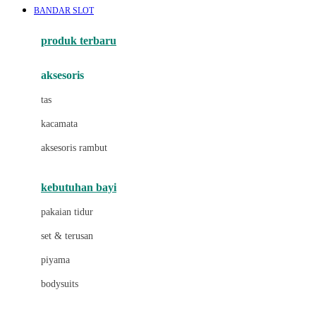
BANDAR SLOT
Azetabio
produk terbaru
B
aksesoris
Baabaasheepz
tas
Babiators
kacamata
Baby Dove
aksesoris rambut
Baby Jogger
Baby Rovega
kebutuhan bayi
Babybee
pakaian tidur
Banana Boat
set & terusan
Banz
piyama
Barbie
bodysuits
Beaba