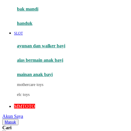
Moby
bak mandi
Momami
handuk
Mothercare
SLOT
Mustela
ayunan dan walker bayi
My Buddy Tag
My K
alas bermain anak bayi
N
mainan anak bayi
Naif
mothercare toys
Nike
elc toys
Nordic Natural
MMTOTO
Nuby
Akun Saya
Nuna
Masuk
Cari