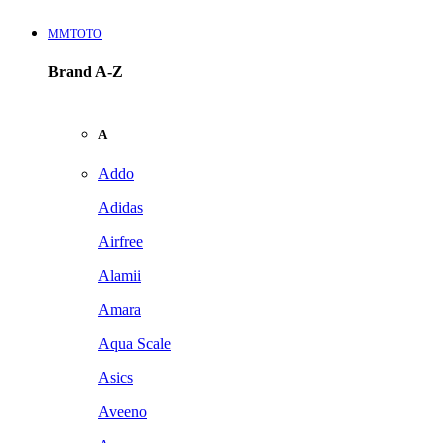
MMTOTO
Brand A-Z
A
Addo
Adidas
Airfree
Alamii
Amara
Aqua Scale
Asics
Aveeno
Awan