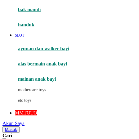
Moby
bak mandi
Momami
handuk
Mothercare
SLOT
Mustela
ayunan dan walker bayi
My Buddy Tag
My K
alas bermain anak bayi
N
mainan anak bayi
Naif
mothercare toys
Nike
elc toys
Nordic Natural
MMTOTO
Nuby
Akun Saya
Nuna
Masuk
Cari