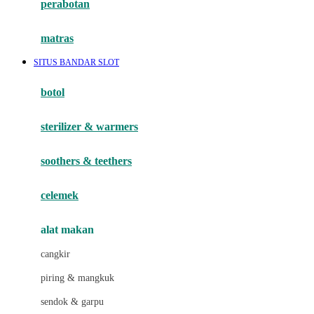
perabotan
Happy Tummy
Hauck
matras
Havaianas
SITUS BANDAR SLOT
Hegen
botol
Hot Wheels
sterilizer & warmers
Hybrid
soothers & teethers
I
Inlacta DHA
celemek
Interlac
alat makan
Ivenet
cangkir
J
piring & mangkuk
Jack N Jill
sendok & garpu