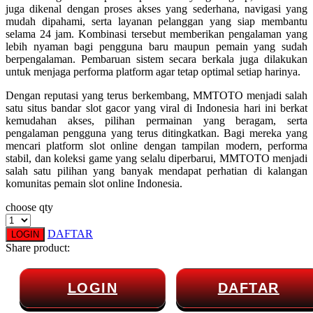
juga dikenal dengan proses akses yang sederhana, navigasi yang
Squishmallows
mudah dipahami, serta layanan pelanggan yang siap membantu
selama 24 jam. Kombinasi tersebut memberikan pengalaman yang
Starbooks
lebih nyaman bagi pengguna baru maupun pemain yang sudah
berpengalaman. Pembaruan sistem secara berkala juga dilakukan
Stick-O
untuk menjaga performa platform agar tetap optimal setiap harinya.
Stokke
Dengan reputasi yang terus berkembang, MMTOTO menjadi salah
Sudocrem
satu situs bandar slot gacor yang viral di Indonesia hari ini berkat
kemudahan akses, pilihan permainan yang beragam, serta
Sumimo
pengalaman pengguna yang terus ditingkatkan. Bagi mereka yang
mencari platform slot online dengan tampilan modern, performa
Sunnylife
stabil, dan koleksi game yang selalu diperbarui, MMTOTO menjadi
salah satu pilihan yang banyak mendapat perhatian di kalangan
Sun-Staches
komunitas pemain slot online Indonesia.
Swimava
choose qty
T
DAFTAR
LOGIN
Share product:
Tommee Tippee
Trunki
LOGIN
DAFTAR
Tutti Bambini