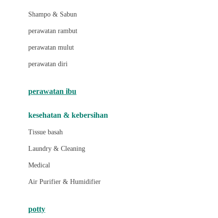
London Taxi
Shampo & Sabun
Love To Dream
perawatan rambut
perawatan mulut
M
perawatan diri
Magformers
Mama's Choice
perawatan ibu
Mamas&Papas
kesehatan & kebersihan
Mamaway
Tissue basah
Maxi Cosi
Laundry & Cleaning
Megabloks
Medical
Micro
Air Purifier & Humidifier
MiDeer
Mimi & Lula
potty
Mini Monkey