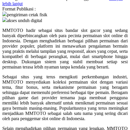
lebih lanjut
Q
Format Publikasi :
pengiriman cetak fisik
QV Baby
akses unduh digital
MMTOTO hadir sebagai situs bandar slot gacor yang sedang
R
banyak diperbincangkan oleh para pecinta permainan slot online di
Indonesia. Dengan menghadirkan berbagai pilihan permainan dari
Real Shades
provider populer, platform ini menawarkan pengalaman bermain
yang praktis melalui tampilan yang responsif, akses yang cepat, serta
Red Castle
kompatibel di berbagai perangkat, mulai dari smartphone hingga
desktop. Dukungan sistem yang stabil membuat setiap sesi
Ribbon Madness
permainan terasa lebih nyaman tanpa kendala yang berarti.
S
Sebagai situs yang terus mengikuti perkembangan industri,
MMTOTO menyediakan koleksi permainan slot dengan variasi
Sebamed
tema, fitur bonus, serta mekanisme permainan yang beragam
sehingga dapat memenuhi preferensi berbagai tipe pemain. Beragam
Silver Cross
pilihan game dari provider ternama juga membuat pengguna
memiliki lebih banyak alternatif untuk menikmati permainan sesuai
Simply Idea
gaya bermain masing-masing. Popularitasnya yang terus meningkat
menjadikan MMTOTO sebagai salah satu nama yang sering dicari
Skip Hop
oleh para penggemar slot online di Indonesia.
Spectra
Selain menghadirkan pilihan permainan yang lengkap, MMTOTO