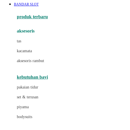
BANDAR SLOT
Azetabio
produk terbaru
B
aksesoris
Baabaasheepz
tas
Babiators
kacamata
Baby Dove
aksesoris rambut
Baby Jogger
Baby Rovega
kebutuhan bayi
Babybee
pakaian tidur
Banana Boat
set & terusan
Banz
piyama
Barbie
bodysuits
Beaba