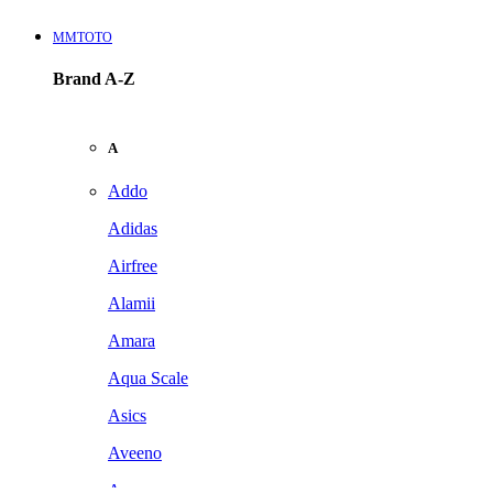
MMTOTO
Brand A-Z
A
Addo
Adidas
Airfree
Alamii
Amara
Aqua Scale
Asics
Aveeno
Awan