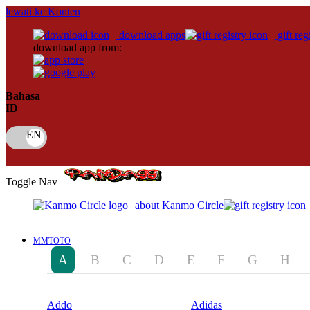
lewati ke Konten
download apps
gift reg
download app from:
Bahasa
ID
Toggle Nav
about Kanmo Circle
MMTOTO
A
B
C
D
E
F
G
H
Addo
Adidas