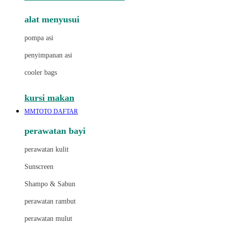
alat menyusui
pompa asi
penyimpanan asi
cooler bags
kursi makan
MMTOTO DAFTAR
perawatan bayi
perawatan kulit
Sunscreen
Shampo & Sabun
perawatan rambut
perawatan mulut