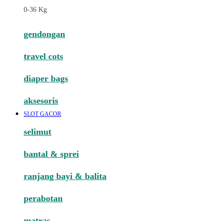
0-36 Kg
gendongan
travel cots
diaper bags
aksesoris
SLOT GACOR
selimut
bantal & sprei
ranjang bayi & balita
perabotan
matras