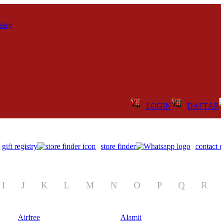
istry
LOGIN
DAFTAR
gift registry
store finder
contact 
I
J
K
L
M
N
O
P
Q
R
Airfree
Alamii