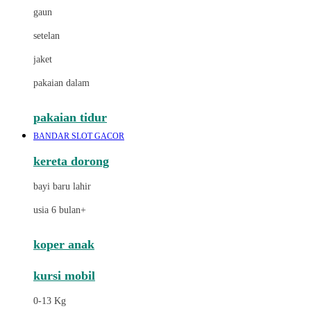
gaun
setelan
jaket
pakaian dalam
pakaian tidur
BANDAR SLOT GACOR
kereta dorong
bayi baru lahir
usia 6 bulan+
koper anak
kursi mobil
0-13 Kg