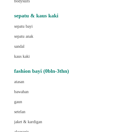
bodysuits
sepatu & kaus kaki
sepatu bayi
sepatu anak
sandal
kaus kaki
fashion bayi (0bln-3thn)
atasan
bawahan
gaun
setelan
jaket & kardigan
aksesoris