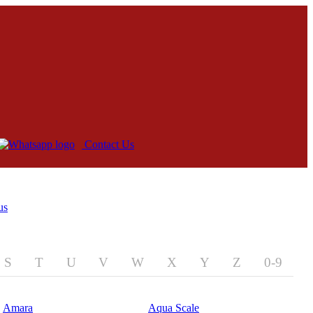
Contact Us
us
S
T
U
V
W
X
Y
Z
0-9
Amara
Aqua Scale